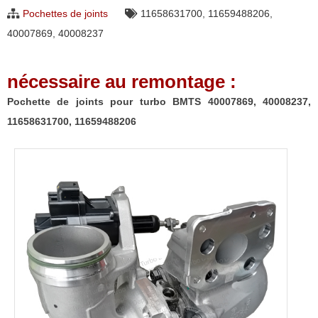
pour
Pochettes de joints
11658631700
,
11659488206
,
turbo
40007869
,
40008237
BMTS
40007869,
nécessaire au remontage :
40008237,
11658631700,
Pochette de joints pour turbo BMTS 40007869, 40008237,
11659488206
11658631700, 11659488206