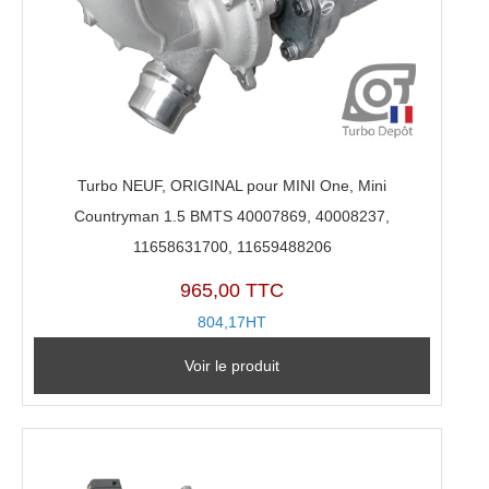
Turbo NEUF, ORIGINAL pour MINI One, Mini
Countryman 1.5 BMTS 40007869, 40008237,
11658631700, 11659488206
965,00 TTC
804,17HT
Voir le produit