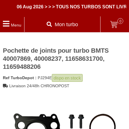
06 Aug 2026
> > > TOUS NOS TURBOS SONT LIVRES
0
Mon turbo
Menu
Pochette de joints pour turbo BMTS
40007869, 40008237, 11658631700,
11659488206
dispo en stock
Ref TurboDepot :
PJ294E
Livraison 24/48h CHRONOPOST