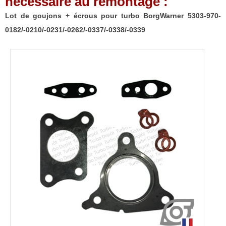
nécessaire au remontage :
BorgWarner
5303-
Lot de goujons + écrous pour turbo BorgWarner 5303-970-
970-
0182/-0210/-0231/-0262/-0337/-0338/-0339
0182/-0210/-0231/-0262/-0337/-0338/-0339