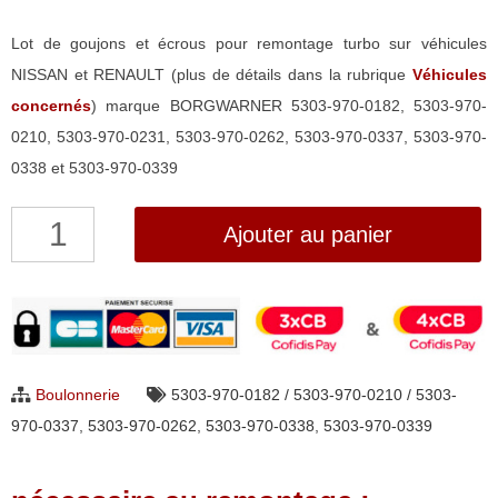
Lot de goujons et écrous pour remontage turbo sur véhicules
NISSAN et RENAULT (plus de détails dans la rubrique
Véhicules
concernés
) marque BORGWARNER 5303-970-0182, 5303-970-
0210, 5303-970-0231, 5303-970-0262, 5303-970-0337, 5303-970-
0338 et 5303-970-0339
quantité
Ajouter au panier
de
Lot
de
goujons
+
Boulonnerie
5303-970-0182 / 5303-970-0210 / 5303-
écrous
970-0337
,
5303-970-0262
,
5303-970-0338
,
5303-970-0339
pour
turbo