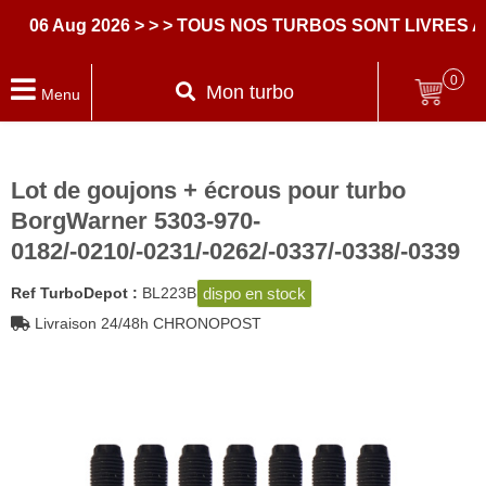
 Aug 2026
> > > TOUS NOS TURBOS SONT LIVRES AVEC
0
Mon turbo
Menu
Lot de goujons + écrous pour turbo
BorgWarner 5303-970-
0182/-0210/-0231/-0262/-0337/-0338/-0339
dispo en stock
Ref TurboDepot :
BL223B
Livraison 24/48h CHRONOPOST