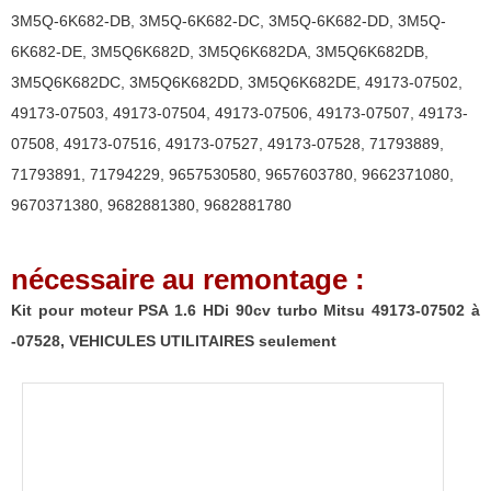
Mitsu
3M5Q-6K682-DB
,
3M5Q-6K682-DC
,
3M5Q-6K682-DD
,
3M5Q-
49173-
6K682-DE
,
3M5Q6K682D
,
3M5Q6K682DA
,
3M5Q6K682DB
,
07502
3M5Q6K682DC
,
3M5Q6K682DD
,
3M5Q6K682DE
,
49173-07502
,
à
49173-07503
,
49173-07504
,
49173-07506
,
49173-07507
,
49173-
-07528,
07508
,
49173-07516
,
49173-07527
,
49173-07528
,
71793889
,
VEHICULES
71793891
,
71794229
,
9657530580
,
9657603780
,
9662371080
,
UTILITAIRES
9670371380
,
9682881380
,
9682881780
seulement
nécessaire au remontage :
Kit pour moteur PSA 1.6 HDi 90cv turbo Mitsu 49173-07502 à
-07528, VEHICULES UTILITAIRES seulement