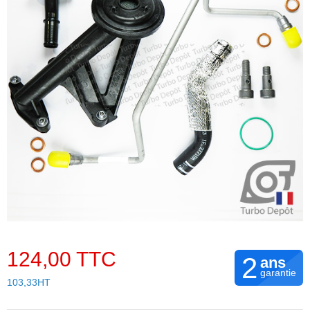
124,00 TTC
2
ans
garantie
103,33HT