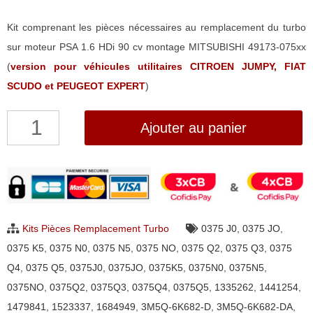
Kit comprenant les pièces nécessaires au remplacement du turbo
sur moteur PSA 1.6 HDi 90 cv montage MITSUBISHI 49173-075xx
(
version pour véhicules utilitaires CITROEN JUMPY, FIAT
SCUDO et PEUGEOT EXPERT
)
quantité
Ajouter au panier
de
Kit
pour
moteur
PSA
Kits Pièces Remplacement Turbo
0375 J0
,
0375 JO
,
1.6
0375 K5
,
0375 N0
,
0375 N5
,
0375 NO
,
0375 Q2
,
0375 Q3
,
0375
HDi
Q4
,
0375 Q5
,
0375J0
,
0375JO
,
0375K5
,
0375N0
,
0375N5
,
90cv
0375NO
,
0375Q2
,
0375Q3
,
0375Q4
,
0375Q5
,
1335262
,
1441254
,
turbo
1479841
,
1523337
,
1684949
,
3M5Q-6K682-D
,
3M5Q-6K682-DA
,