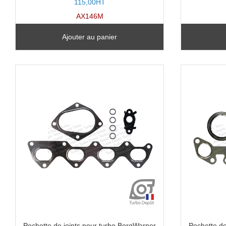
115,00HT
AX146M
Ajouter au panier
Pochette de joints pour turbo BorgWarner
Pochette de