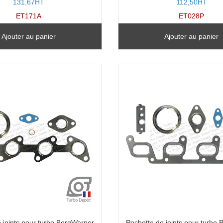
131,67HT
112,50HT
ET171A
ET028P
Ajouter au panier
Ajouter au panier
 joints pour turbo BorgWarner
Pochette de joints pour turbo