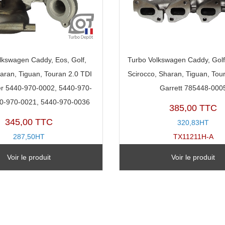
lkswagen Caddy, Eos, Golf,
Turbo Volkswagen Caddy, Golf
aran, Tiguan, Touran 2.0 TDI
Scirocco, Sharan, Tiguan, Tou
r 5440-970-0002, 5440-970-
Garrett 785448-000
0-970-0021, 5440-970-0036
385,00 TTC
345,00 TTC
320,83HT
287,50HT
TX11211H-A
TR11064U-A
Voir le produit
Voir le produit