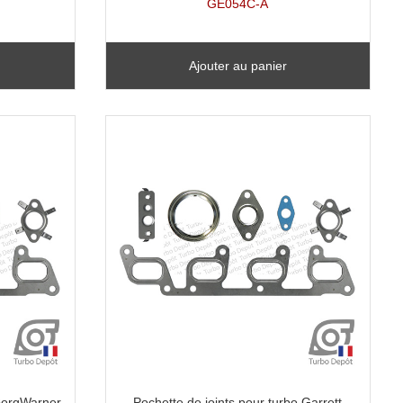
GE054C-A
Ajouter au panier
 BorgWarner
Pochette de joints pour turbo Garrett