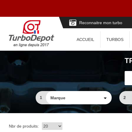
Reconnaitre mon turbo
ACCUEIL
TURBOS
T
1
2
Nbr de produits: