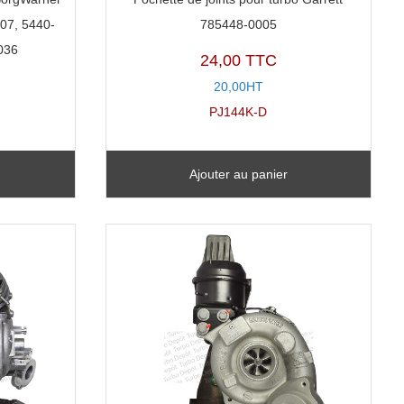
07, 5440-
785448-0005
036
24,00 TTC
20,00HT
PJ144K-D
Ajouter au panier