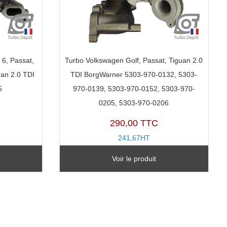
 6, Passat,
Turbo Volkswagen Golf, Passat, Tiguan 2.0
ran 2.0 TDI
TDI BorgWarner 5303-970-0132, 5303-
5
970-0139, 5303-970-0152, 5303-970-
0205, 5303-970-0206
290,00 TTC
241,67HT
TR11013U-A
Voir le produit