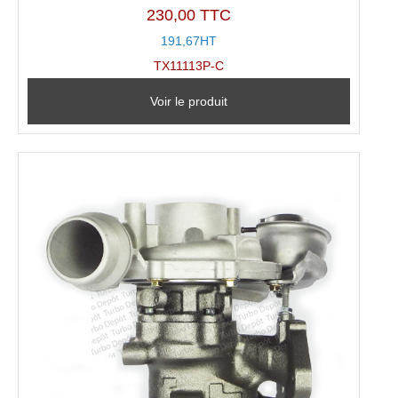
230,00 TTC
191,67HT
TX11113P-C
Voir le produit