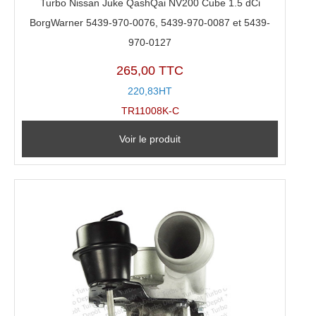
Turbo Nissan Juke QashQai NV200 Cube 1.5 dCi
BorgWarner 5439-970-0076, 5439-970-0087 et 5439-
970-0127
265,00 TTC
220,83HT
TR11008K-C
Voir le produit