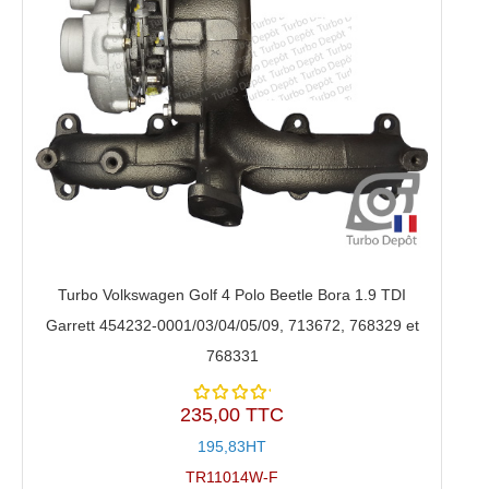
Turbo Volkswagen Golf 4 Polo Beetle Bora 1.9 TDI
Garrett 454232-0001/03/04/05/09, 713672, 768329 et
768331
235,00 TTC
Note
5.00
sur
195,83HT
5
TR11014W-F