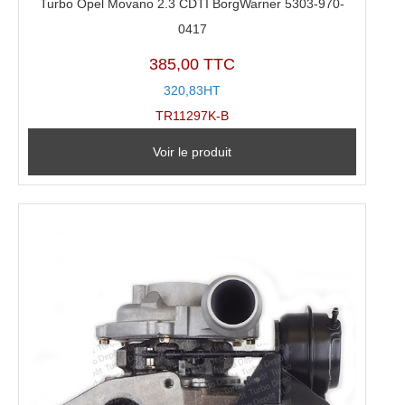
Turbo Opel Movano 2.3 CDTI BorgWarner 5303-970-
0417
385,00 TTC
320,83HT
TR11297K-B
Voir le produit