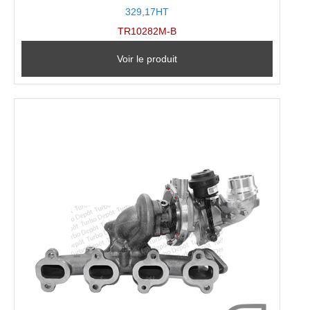
329,17HT
TR10282M-B
Voir le produit