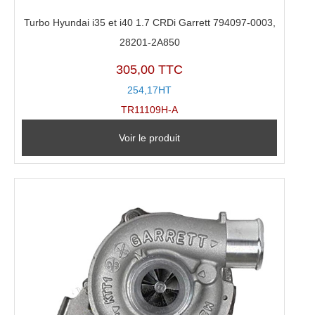
Turbo Hyundai i35 et i40 1.7 CRDi Garrett 794097-0003,
28201-2A850
305,00 TTC
254,17HT
TR11109H-A
Voir le produit