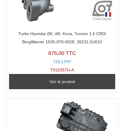
Turbo Hyundai i30, i40, Kona, Tucson 1.6 CRDi
BorgWarner 1635-970-0028, 28231-2U010
875,00 TTC
729,17HT
TX11557U-A
Voir le produit