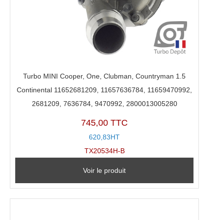
Turbo MINI Cooper, One, Clubman, Countryman 1.5
Continental 11652681209, 11657636784, 11659470992,
2681209, 7636784, 9470992, 2800013005280
745,00 TTC
620,83HT
TX20534H-B
Voir le produit