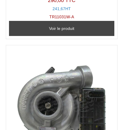
290,00 TTC
241,67HT
TR11031W-A
Voir le produit