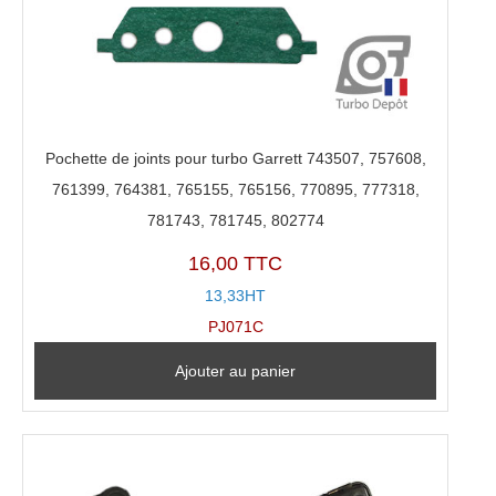
Pochette de joints pour turbo Garrett 743507, 757608,
761399, 764381, 765155, 765156, 770895, 777318,
781743, 781745, 802774
16,00 TTC
13,33HT
PJ071C
Ajouter au panier