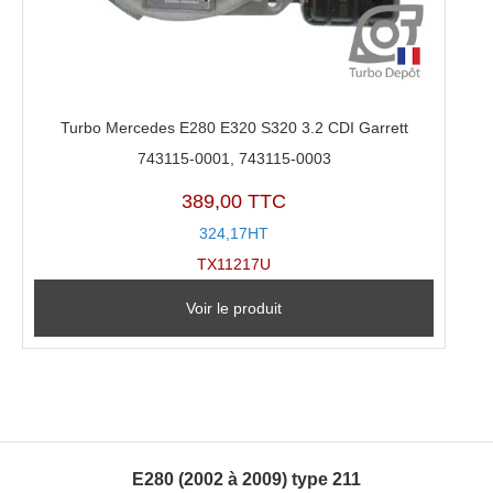
Turbo Mercedes E280 E320 S320 3.2 CDI Garrett
743115-0001, 743115-0003
389,00 TTC
324,17HT
TX11217U
Voir le produit
E280 (2002 à 2009) type 211