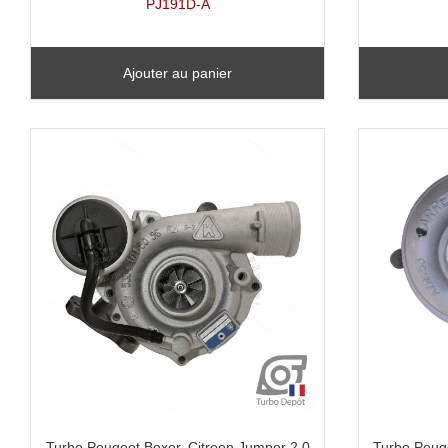
PJ191D-A
Ajouter au panier
Turbo Peugeot Boxer, Citroen Jumper 2.0
Turbo Peuge