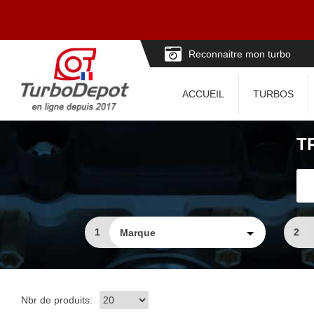
Reconnaitre mon turbo
ACCUEIL
TURBOS
T
1
2
Nbr de produits: