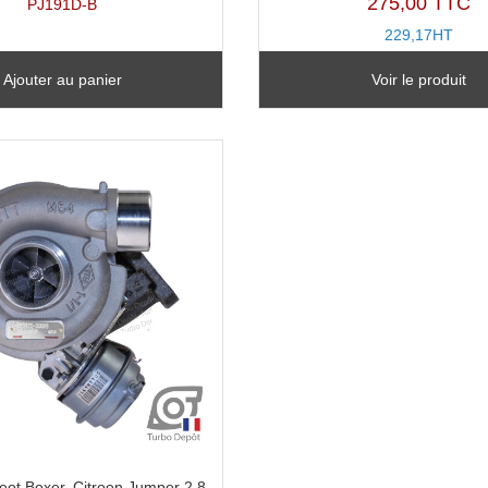
275,00 TTC
PJ191D-B
229,17HT
TX10169Y-B
Ajouter au panier
Voir le produit
ot Boxer, Citroen Jumper 2.8