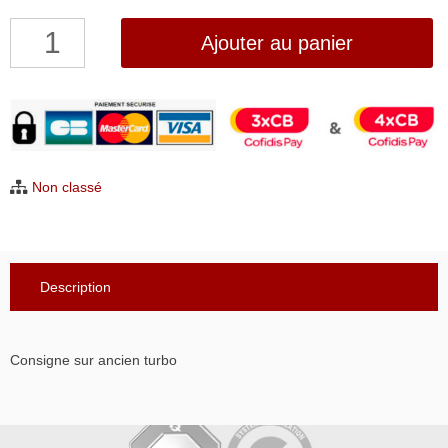
quantité
Ajouter au panier
de
Consigne
145€TTC
sur
ancien
Non classé
turbo
Description
Consigne sur ancien turbo