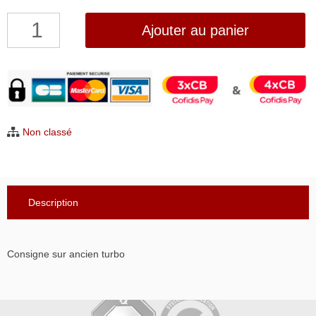
quantité
Ajouter au panier
de
Consigne
120€TTC
sur
ancien
Non classé
turbo
Description
Consigne sur ancien turbo