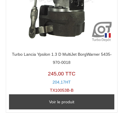
Turbo Lancia Ypsilon 1.3 D MultiJet BorgWarner 5435-
970-0018
245,00 TTC
204,17HT
TX10053B-B
Voir le produit