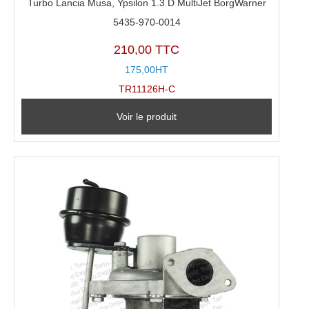
Turbo Lancia Musa, Ypsilon 1.3 D MultiJet BorgWarner
5435-970-0014
210,00 TTC
175,00HT
TR11126H-C
Voir le produit