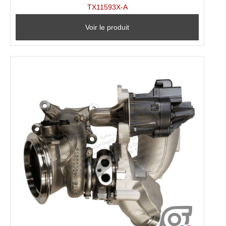
TX11593X-A
Voir le produit