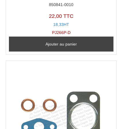
850841-0010
22,00 TTC
18,33HT
PJ266P-D
Ajouter au panier