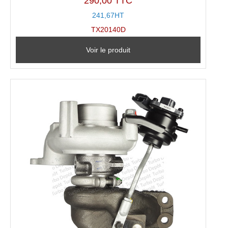
290,00 TTC
241,67HT
TX20140D
Voir le produit