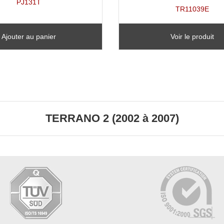
PJ131T
TR11039E
Ajouter au panier
Voir le produit
TERRANO 2 (2002 à 2007)