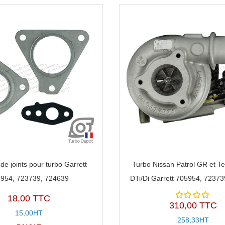
de joints pour turbo Garrett
Turbo Nissan Patrol GR et Te
954, 723739, 724639
DTi/Di Garrett 705954, 7237
18,00 TTC
310,00 TTC
Note
15,00HT
5.00
sur
258,33HT
5