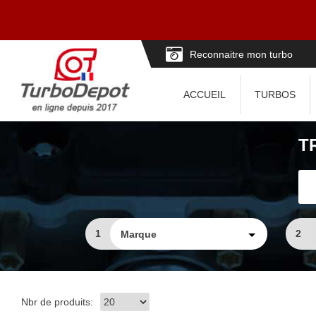
Reconnaitre mon turbo
ACCUEIL
TURBOS
T
1
2
Nbr de produits: