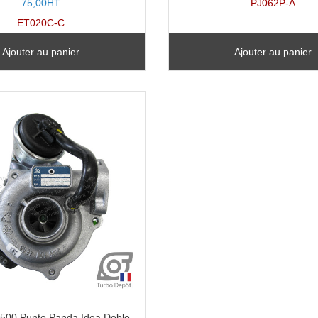
75,00HT
PJ062P-A
ET020C-C
Ajouter au panier
Ajouter au panier
 500 Punto Panda Idea Doblo