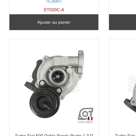
75,00HT
ET020C-A
Ajouter au panier
Turbo Fiat 500 Doblo Panda Punto 1.3 D
Turbo Fiat