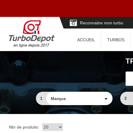
Reconnaitre mon turbo
ACCUEIL
TURBOS
T
1
2
Nbr de produits: