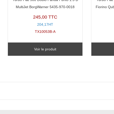
MultiJet BorgWarner 5435-970-0018
Fiorino Qu
245,00 TTC
204,17HT
TX10053B-A
Voir le produit