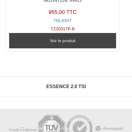
06J145722B, 9VA13
955,00 TTC
795,83HT
TZ20317P-B
Voir le produit
ESSENCE 2.0 TSI