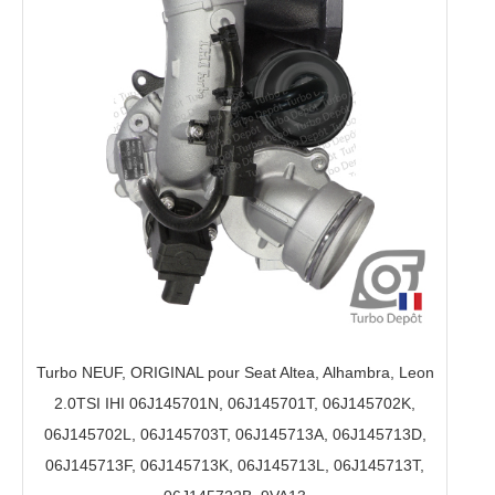
Turbo NEUF, ORIGINAL pour Seat Altea, Alhambra, Leon
2.0TSI IHI 06J145701N, 06J145701T, 06J145702K,
06J145702L, 06J145703T, 06J145713A, 06J145713D,
06J145713F, 06J145713K, 06J145713L, 06J145713T,