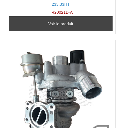
233,33HT
TR20021D-A
Voir le produit