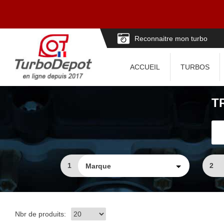
Reconnaitre mon turbo
ACCUEIL
TURBOS
T
1
2
Nbr de produits: