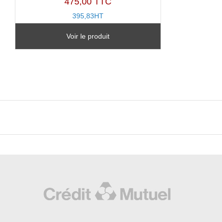
475,00 TTC
395,83HT
TZ20505T-B
Voir le produit