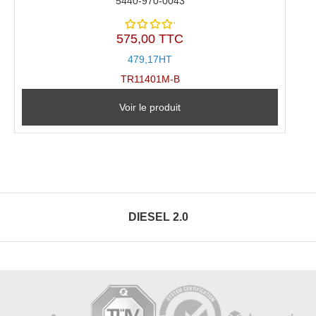
5440-970-0043
575,00 TTC
Note
5.00
sur
479,17HT
5
TR11401M-B
Voir le produit
DIESEL 2.0