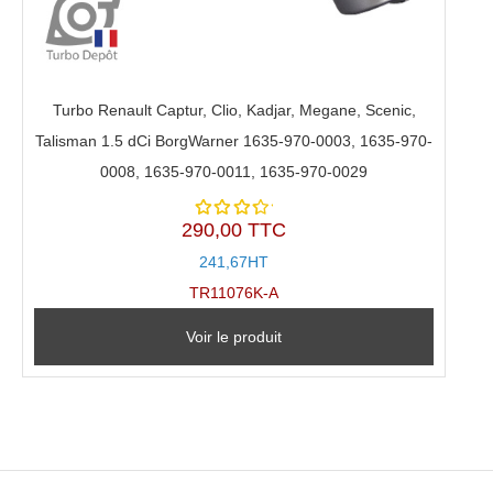
Turbo Renault Captur, Clio, Kadjar, Megane, Scenic,
Talisman 1.5 dCi BorgWarner 1635-970-0003, 1635-970-
0008, 1635-970-0011, 1635-970-0029
290,00 TTC
Note
4.00
241,67HT
sur 5
TR11076K-A
Voir le produit