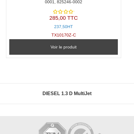
0001, 825246-0002
285,00 TTC
Note
5.00
sur
237,50HT
5
TX10170Z-C
Voir le produit
DIESEL 1.3 D MultiJet