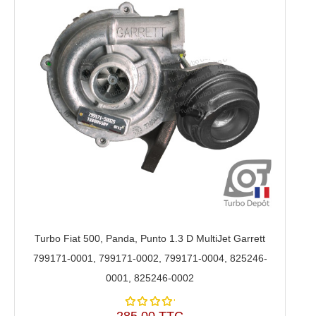
Turbo Fiat 500, Panda, Punto 1.3 D MultiJet Garrett
799171-0001, 799171-0002, 799171-0004, 825246-
0001, 825246-0002
285,00 TTC
Note