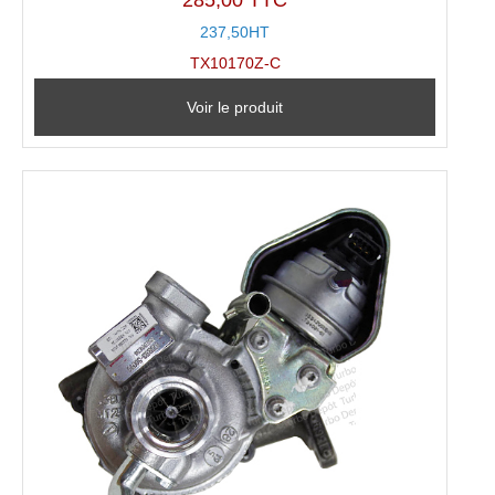
5.00
sur
237,50HT
5
TX10170Z-C
Voir le produit