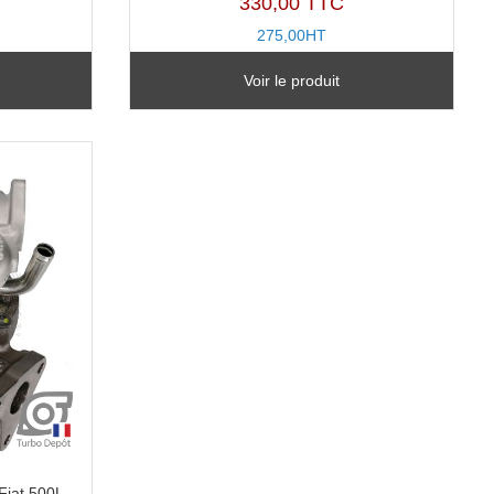
330,00 TTC
275,00HT
TR11224C-B
Voir le produit
iat 500L,