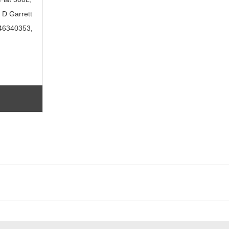
 D Garrett
46340353,