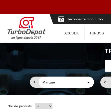
Reconnaitre mon turbo
ACCUEIL
TURBOS
T
1
2
Nbr de produits: