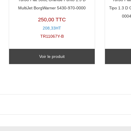
MultiJet BorgWarner 5430-970-0000
Tipo 1.3 D 
0004
250,00 TTC
208,33HT
TR11067Y-B
Voir le produit