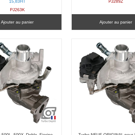
15,83HT
PJ289Z
PJ263K
Ajouter au panier
Ajouter au panier
 500L, 500X, Doblo, Fiorino,
Turbo NEUF ORIGINAL pour F