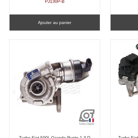
PJ130P-B
Ajouter au panier
Turbo Fiat 500L Grande Punto 1.3 D
Turbo Fiat