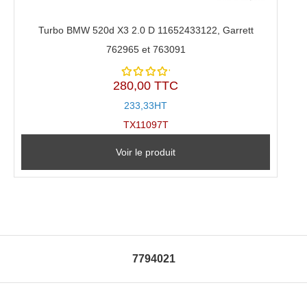
Turbo BMW 520d X3 2.0 D 11652433122, Garrett
762965 et 763091
280,00 TTC
Note
5.00
sur
233,33HT
5
TX11097T
Voir le produit
7794021