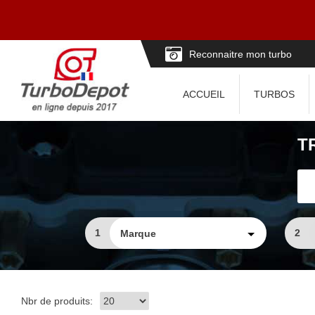
Reconnaitre mon turbo
ACCUEIL
TURBOS
T
1
2
Nbr de produits: