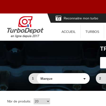
Reconnaitre mon turbo
ACCUEIL
TURBOS
T
1
2
Nbr de produits: