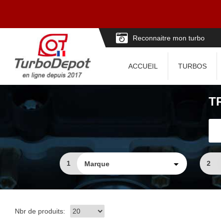
Reconnaitre mon turbo
ACCUEIL
TURBOS
T
1
2
Nbr de produits: