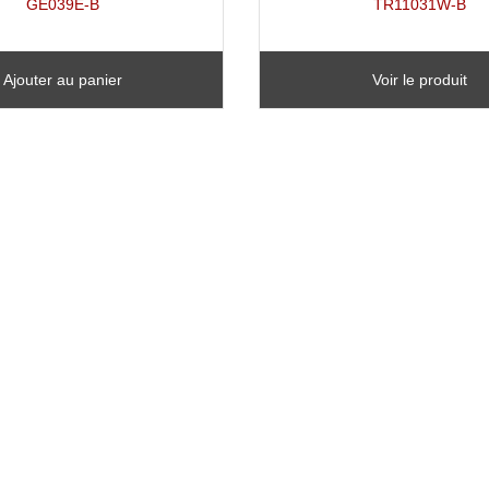
GE039E-B
TR11031W-B
Ajouter au panier
Voir le produit