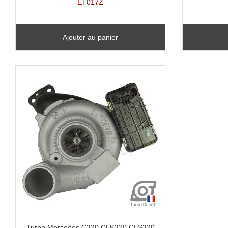
ET017Z
Ajouter au panier
Turbo Mercedes C320 CLK320 CLS320