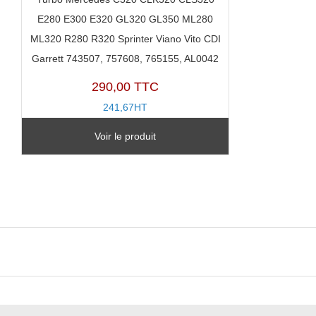
E280 E300 E320 GL320 GL350 ML280
ML320 R280 R320 Sprinter Viano Vito CDI
Garrett 743507, 757608, 765155, AL0042
290,00 TTC
241,67HT
TR11031W-A
Voir le produit