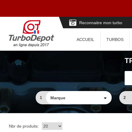
Reconnaitre mon turbo
ACCUEIL
TURBOS
T
1
2
Nbr de produits: