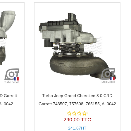
D Garrett
Turbo Jeep Grand Cherokee 3.0 CRD
 AL0042
Garrett 743507, 757608, 765155, AL0042
290,00 TTC
Note
5.00
sur
241,67HT
5