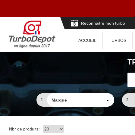
Reconnaitre mon turbo
ACCUEIL
TURBOS
T
1
2
Nbr de produits: