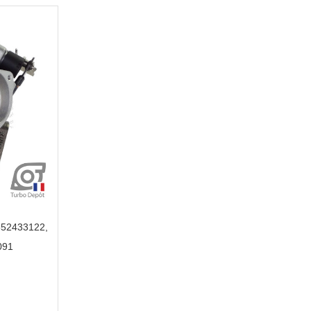
652433122,
091