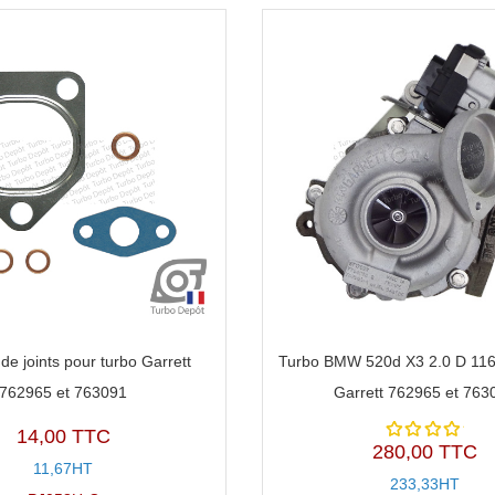
de joints pour turbo Garrett
Turbo BMW 520d X3 2.0 D 11
762965 et 763091
Garrett 762965 et 763
14,00 TTC
280,00 TTC
Note
11,67HT
5.00
sur
233,33HT
5