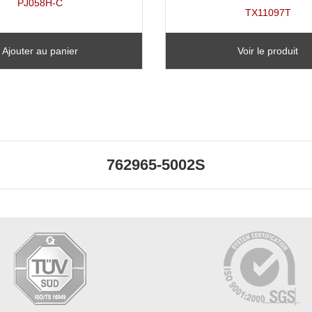
PJ058H-C
TX11097T
Ajouter au panier
Voir le produit
762965-5002S