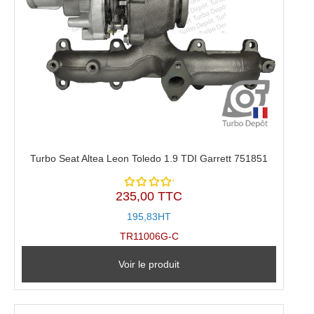
Turbo Seat Altea Leon Toledo 1.9 TDI Garrett 751851
235,00 TTC
Note
5.00
sur
195,83HT
5
TR11006G-C
Voir le produit