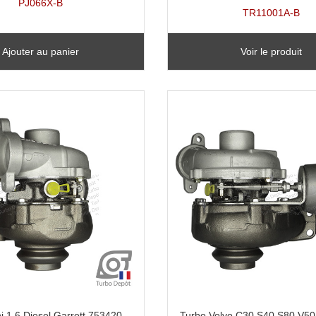
PJ066X-B
TR11001A-B
Ajouter au panier
Voir le produit
i 1.6 Diesel Garrett 753420,
Turbo Volvo C30 S40 S80 V50