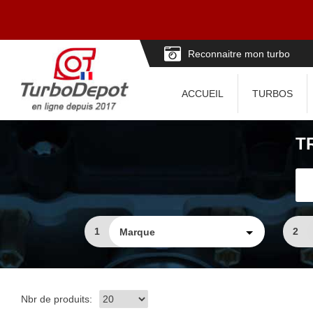
Reconnaitre mon turbo
ACCUEIL
TURBOS
T
1
2
Nbr de produits: