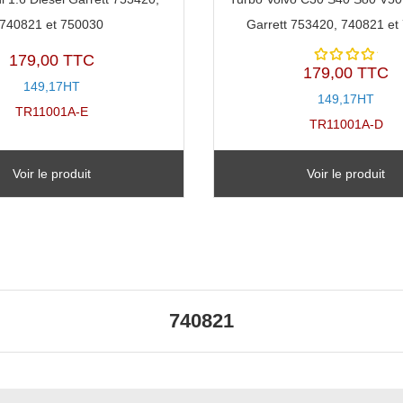
740821 et 750030
Garrett 753420, 740821 et
179,00 TTC
179,00 TTC
Note
149,17HT
5.00
sur
149,17HT
5
TR11001A-E
TR11001A-D
Voir le produit
Voir le produit
740821