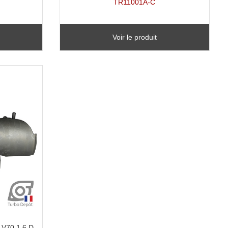
TR11001A-C
Voir le produit
 V70 1.6 D