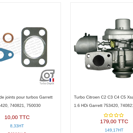
de joints pour turbos Garrett
Turbo Citroen C2 C3 C4 C5 Xsa
420, 740821, 750030
1.6 HDi Garrett 753420, 74082
10,00 TTC
179,00 TTC
Note
8,33HT
4.80
149,17HT
sur 5