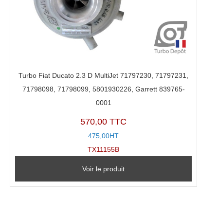
Turbo Fiat Ducato 2.3 D MultiJet 71797230, 71797231,
71798098, 71798099, 5801930226, Garrett 839765-
0001
570,00 TTC
475,00HT
TX11155B
Voir le produit