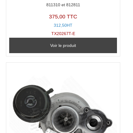
811310 et 812811
375,00 TTC
312,50HT
TX20267T-E
Voir le produit