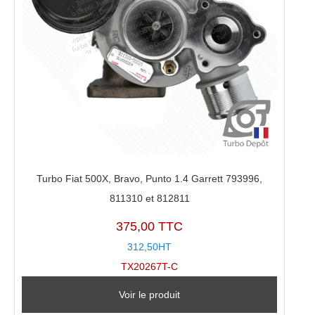
Turbo Fiat 500X, Bravo, Punto 1.4 Garrett 793996,
811310 et 812811
375,00 TTC
312,50HT
TX20267T-C
Voir le produit