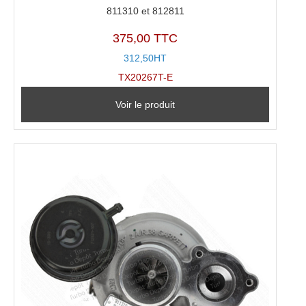
811310 et 812811
375,00 TTC
312,50HT
TX20267T-E
Voir le produit