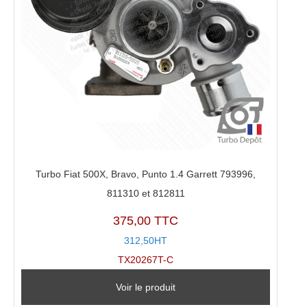
Turbo Fiat 500X, Bravo, Punto 1.4 Garrett 793996,
811310 et 812811
375,00 TTC
312,50HT
TX20267T-C
Voir le produit