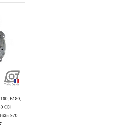
160, B180,
80 CDI
1635-970-
7