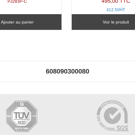
495,00 TTC
PJ283P-C
412,50HT
TX11426A-B
Ajouter au panier
Voir le produit
608090300080