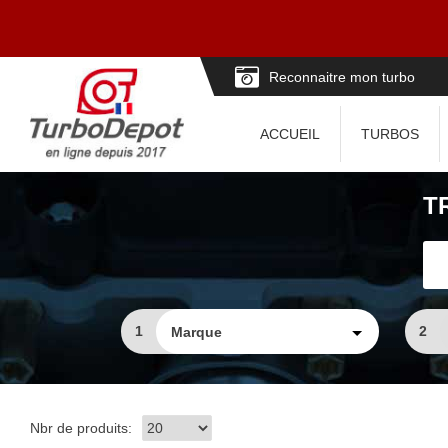
Reconnaitre mon turbo
ACCUEIL
TURBOS
T
1
2
Nbr de produits: