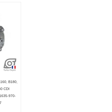
160, B180,
80 CDI
1635-970-
7