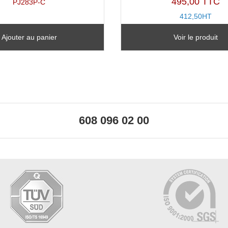
495,00 TTC
PJ283P-C
412,50HT
TX11426A-B
Ajouter au panier
Voir le produit
608 096 02 00