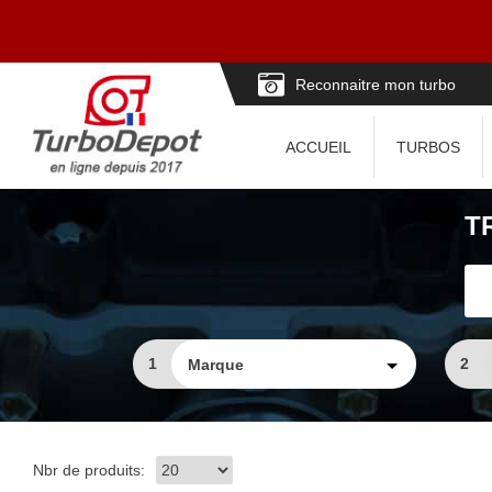
Reconnaitre mon turbo
ACCUEIL
TURBOS
T
1
2
Nbr de produits: