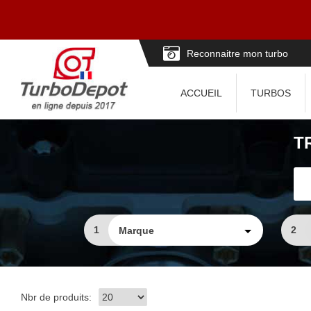
Reconnaitre mon turbo
ACCUEIL
TURBOS
T
1
2
Nbr de produits: