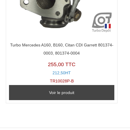
Turbo Mercedes A160, B160, Citan CDI Garrett 801374-
0003, 801374-0004
255,00 TTC
212,50HT
TR10028P-B
Voir le produit