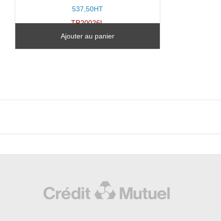
5.00
sur
537,50HT
5
TR20026L
Ajouter au panier