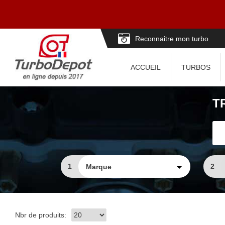
Reconnaitre mon turbo
ACCUEIL
TURBOS
T
1
2
Nbr de produits: