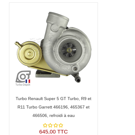
Turbo Renault Super 5 GT Turbo, R9 et
R11 Turbo Garrett 466196, 465367 et
466506, refroidi à eau
645,00 TTC
Note