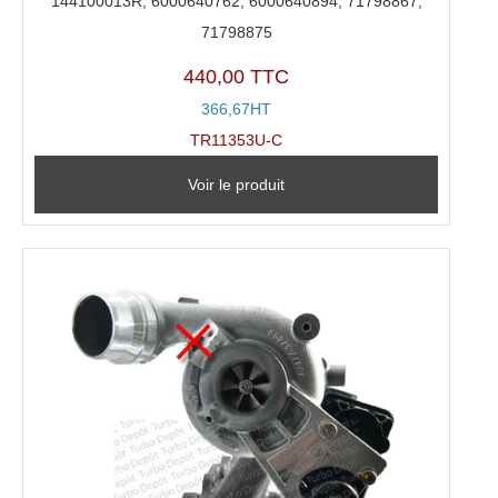
144100013R, 6000640762, 6000640894, 71798867,
71798875
440,00 TTC
366,67HT
TR11353U-C
Voir le produit