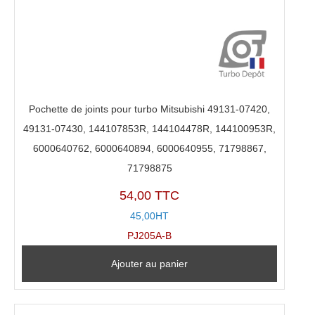
Pochette de joints pour turbo Mitsubishi 49131-07420,
49131-07430, 144107853R, 144104478R, 144100953R,
6000640762, 6000640894, 6000640955, 71798867,
71798875
54,00 TTC
45,00HT
PJ205A-B
Ajouter au panier