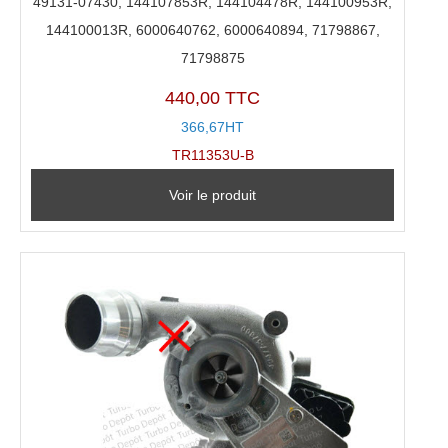
49131-07430, 144107853R, 144104478R, 144100953R,
144100013R, 6000640762, 6000640894, 71798867,
71798875
440,00 TTC
366,67HT
TR11353U-B
Voir le produit