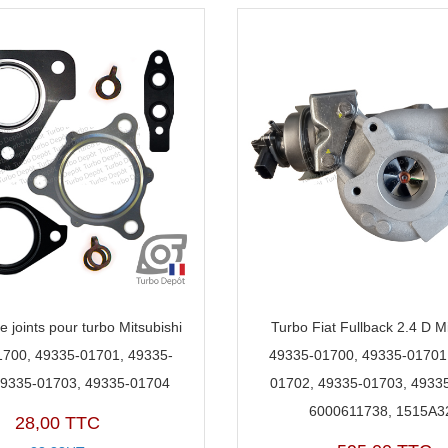
e joints pour turbo Mitsubishi
Turbo Fiat Fullback 2.4 D Mi
700, 49335-01701, 49335-
49335-01700, 49335-01701
49335-01703, 49335-01704
01702, 49335-01703, 4933
6000611738, 1515A3
28,00 TTC