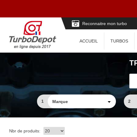
Reconnaitre mon turbo
ACCUEIL
TURBOS
T
1
2
Nbr de produits: