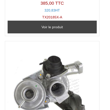
385,00 TTC
320,83HT
TX20185X-A
Voir le produit