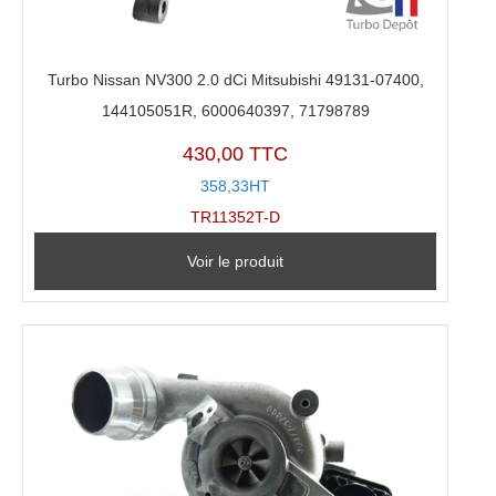
Turbo Nissan NV300 2.0 dCi Mitsubishi 49131-07400,
144105051R, 6000640397, 71798789
430,00 TTC
358,33HT
TR11352T-D
Voir le produit