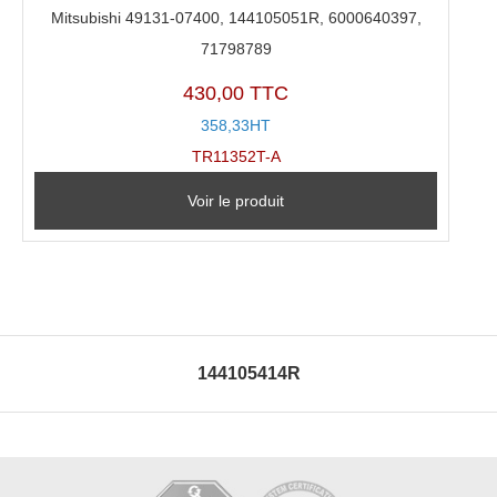
Mitsubishi 49131-07400, 144105051R, 6000640397,
71798789
430,00 TTC
358,33HT
TR11352T-A
Voir le produit
144105414R