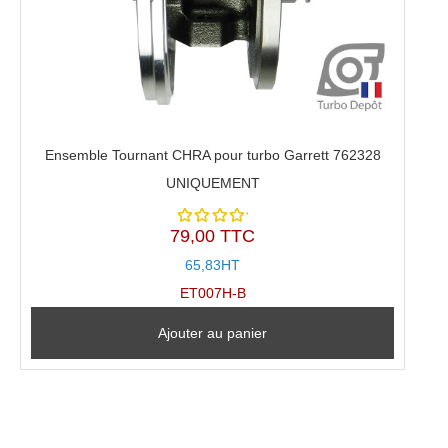
Ensemble Tournant CHRA pour turbo Garrett 762328
UNIQUEMENT
79,00 TTC
Note
5.00
sur
65,83HT
5
ET007H-B
Ajouter au panier